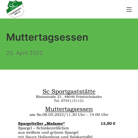
Zum
Mo
Inhalt
springen
SC Friedrichshafen 1950 e.
Muttertagsessen
25. April 2022