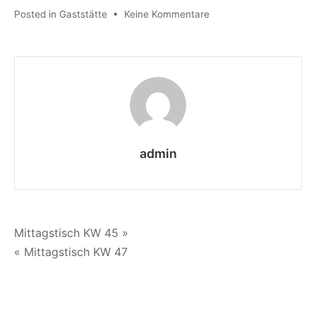
zu
Posted in
Gaststätte
•
Keine Kommentare
Mittagstisch
KW
46
admin
Beitragsnavigation
Mittagstisch KW 45 »
« Mittagstisch KW 47