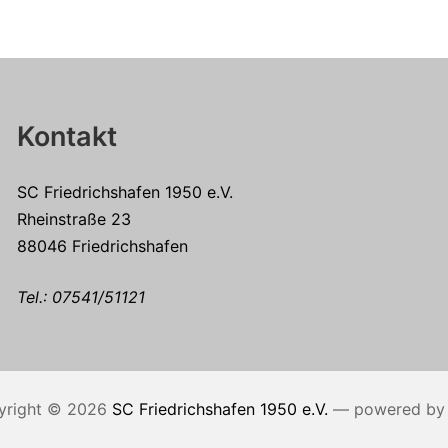
Kontakt
SC Friedrichshafen 1950 e.V.
Rheinstraße 23
88046 Friedrichshafen
Tel.:
07541/51121
yright © 2026
SC Friedrichshafen 1950 e.V.
— powered b