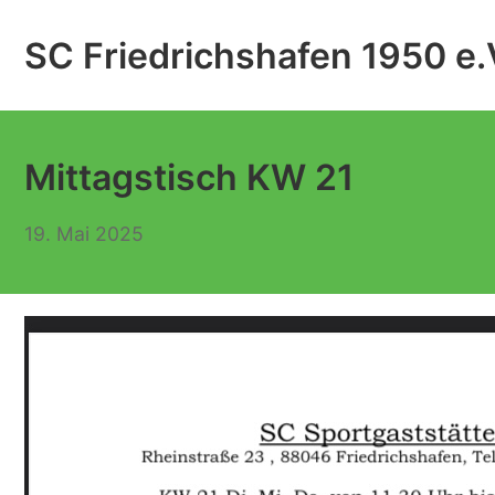
Zum
Inhalt
SC Friedrichshafen 1950 e.
springen
Mittagstisch KW 21
19. Mai 2025