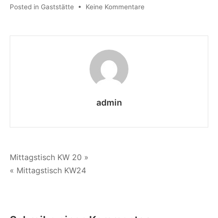
zu
Posted in
Gaststätte
•
Keine Kommentare
Mittagstisch
KW
21
admin
Beitragsnavigation
Mittagstisch KW 20 »
« Mittagstisch KW24