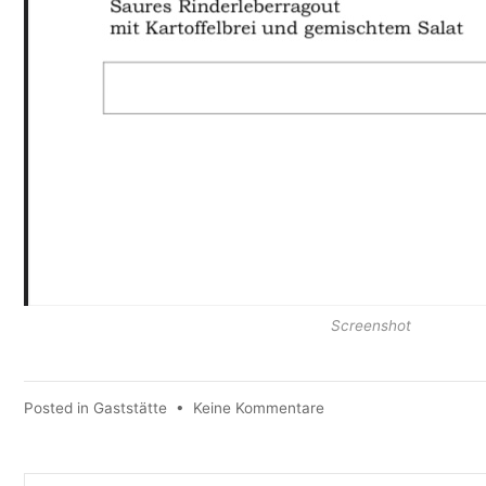
Screenshot
zu
Posted in
Gaststätte
•
Keine Kommentare
Mittagstisch
KW
19