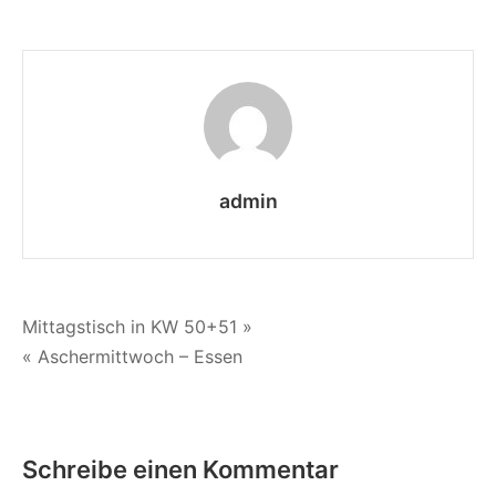
Mittagstisch
in
KW3
admin
Beitragsnavigation
Mittagstisch in KW 50+51 »
« Aschermittwoch – Essen
Schreibe einen Kommentar