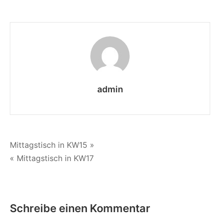
Mittagstisch
in
KW16
admin
Beitragsnavigation
Mittagstisch in KW15 »
« Mittagstisch in KW17
Schreibe einen Kommentar