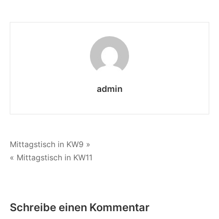
Mittagstisch
in
KW10
admin
Beitragsnavigation
Mittagstisch in KW9 »
« Mittagstisch in KW11
Schreibe einen Kommentar